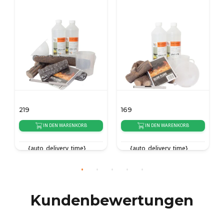
169
139
EN WARENKORB
IN DEN WARENKORB
IN DEN WARE
ivery_time}
{auto_delivery_time}
{auto_delivery_t
Kundenbewertungen