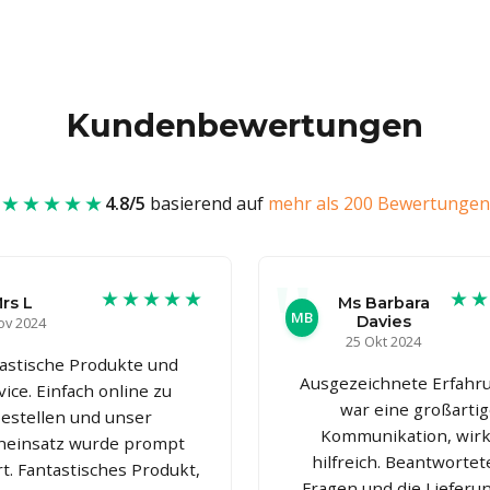
Kundenbewertungen
★★★★★
4.8/5
basierend auf
mehr als 200 Bewertungen
★★★★★
★
rs L
Ms Barbara
MB
Davies
ov 2024
25 Okt 2024
astische Produkte und
Ausgezeichnete Erfahru
vice. Einfach online zu
war eine großarti
estellen und unser
Kommunikation, wirk
neinsatz wurde prompt
hilfreich. Beantwortete
rt. Fantastisches Produkt,
Fragen und die Lieferu