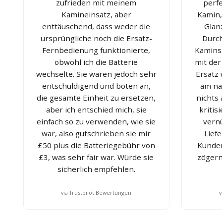
zufrieden mit meinem
perf
Kamineinsatz, aber
Kamin,
enttäuschend, dass weder die
Glan
ursprüngliche noch die Ersatz-
Durc
Fernbedienung funktionierte,
Kamins 
obwohl ich die Batterie
mit der
wechselte. Sie waren jedoch sehr
Ersatz
entschuldigend und boten an,
am nä
die gesamte Einheit zu ersetzen,
nichts
aber ich entschied mich, sie
kritis
einfach so zu verwenden, wie sie
vernü
war, also gutschrieben sie mir
Lief
£50 plus die Batteriegebühr von
Kunden
£3, was sehr fair war. Würde sie
zögern
sicherlich empfehlen.
via Trustpilot Bewertungen
v