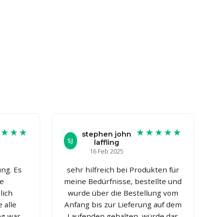
★★★★
★★★★★
stephen john
SJ
laffling
16 Feb 2025
ng. Es
sehr hilfreich bei Produkten für
ge
meine Bedürfnisse, bestellte und
lich
wurde über die Bestellung vom
 alle
Anfang bis zur Lieferung auf dem
ng war
Laufenden gehalten, würde das