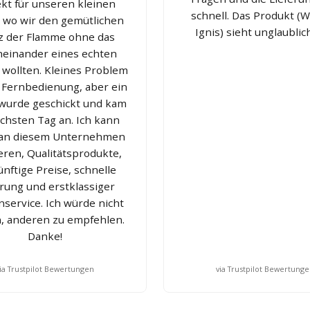
ekt für unseren kleinen
schnell. Das Produkt (
 wo wir den gemütlichen
Ignis) sieht unglaublic
z der Flamme ohne das
heinander eines echten
wollten. Kleines Problem
 Fernbedienung, aber ein
 wurde geschickt und kam
chsten Tag an. Ich kann
 an diesem Unternehmen
ieren, Qualitätsprodukte,
nftige Preise, schnelle
erung und erstklassiger
service. Ich würde nicht
, anderen zu empfehlen.
Danke!
ia Trustpilot Bewertungen
via Trustpilot Bewertung