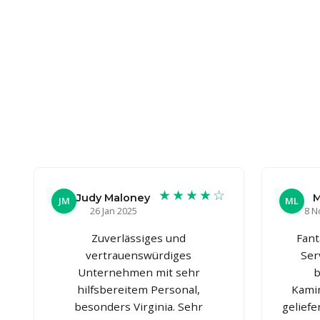
★★★★☆
Judy Maloney
M
JM
ML
26 Jan 2025
8 N
Zuverlässiges und
Fant
vertrauenswürdiges
Ser
Unternehmen mit sehr
b
hilfsbereitem Personal,
Kami
besonders Virginia. Sehr
geliefe