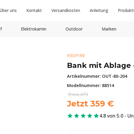
Über uns
Kontakt
Versandkosten
Anleitung
Produkt
f
Elektrokamin
Outdoor
Marken
REDFIRE
Bank mit Ablage 
Artikelnummer:
OUT-80-204
Modellnummer: 88514
Preis
479
Jetzt
359
€
4.8 von 5.0 - U