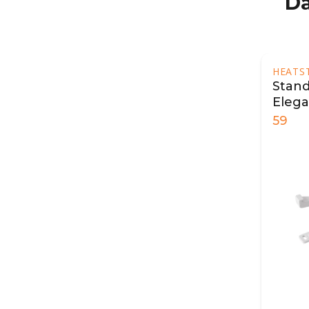
Da
HEATS
Stand
Eleg
59