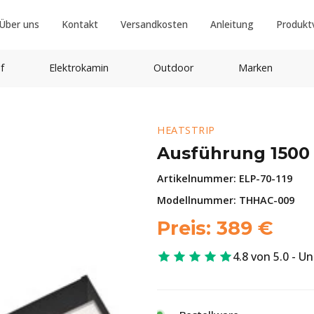
Über uns
Kontakt
Versandkosten
Anleitung
Produkt
f
Elektrokamin
Outdoor
Marken
HEATSTRIP
Ausführung 1500
Artikelnummer:
ELP-70-119
Modellnummer: THHAC-009
Preis:
389
€
4.8 von 5.0 - U