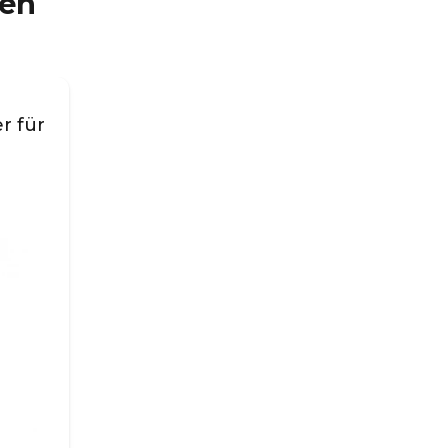
ren
r für