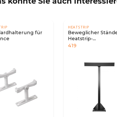
s könnte Sie auch interessie
TRIP
HEATSTRIP
ardhalterung für
Beweglicher Stände
ance
Heatstrip-
Terrassenheizer
419