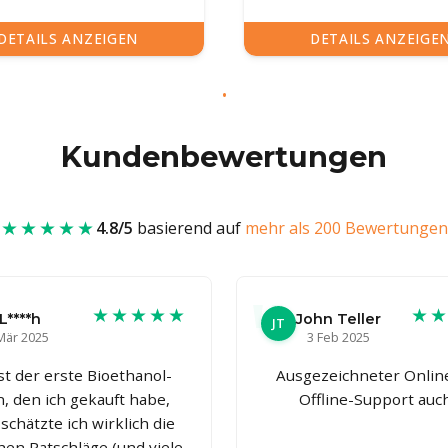
DETAILS ANZEIGEN
DETAILS ANZEIGE
Kundenbewertungen
★★★★★
4.8/5
basierend auf
mehr als 200 Bewertungen
★★★★★
★
L****h
John Teller
JT
Mär 2025
3 Feb 2025
ist der erste Bioethanol-
Ausgezeichneter Onlin
, den ich gekauft habe,
Offline-Support auc
schätzte ich wirklich die
chen Ratschläge (und viele