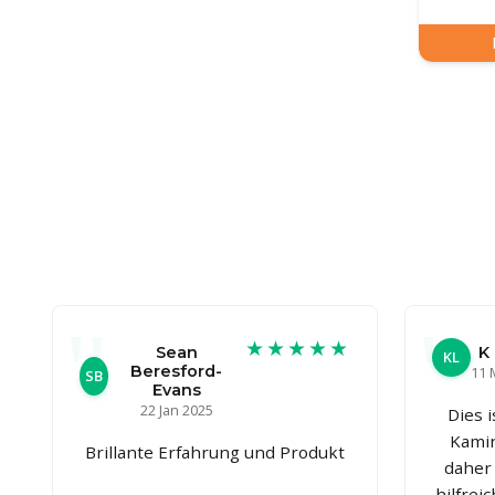
★★★★★
Sean
K 
KL
Beresford-
11 
SB
Evans
22 Jan 2025
Dies 
Kamin
Brillante Erfahrung und Produkt
daher 
hilfrei