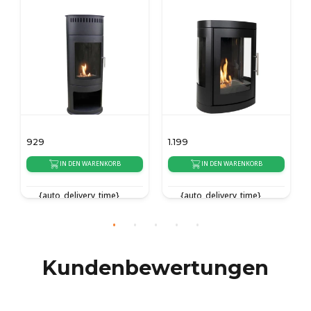
Bioethanol
1.199
929
RB
IN DEN WARENKORB
IN DEN WARENKORB
}
{auto_delivery_time}
{auto_delivery_time}
Kundenbewertungen