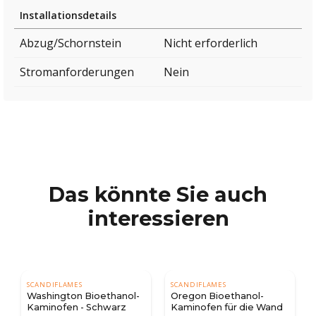
Installationsdetails
Abzug/Schornstein
Nicht erforderlich
Stromanforderungen
Nein
Das könnte Sie auch
interessieren
SCANDIFLAMES
SCANDIFLAMES
anol-
Oregon Bioethanol-
Boston - Schwarz
rz
Kaminofen für die Wand
Freistehender Kamin für