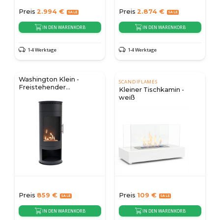
Preis
2.994
€
Preis
2.874
€
IN DEN WARENKORB
IN DEN WARENKORB
1-4 Werktage
1-4 Werktage
Washington Klein -
SCANDIFLAMES
Freistehender
Kleiner Tischkamin -
Bioethanol-Ofen
weiß
Preis
859
€
Preis
109
€
IN DEN WARENKORB
IN DEN WARENKORB