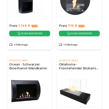
Preis
1.149
€
Preis
719
€
IN DEN WARENKORB
IN DEN WARENKORB
1-4 Werktage
1-4 Werktage
SCANDIFLAMES
SCANDIFLAMES
Ocean - Schwarzer
Oklahoma -
Bioethanol-Wandkamin
Freistehender Biokamin
- schwarz