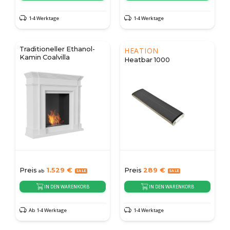
1-4 Werktage
1-4 Werktage
Traditioneller Ethanol-
HEATION
Kamin Coalvilla
Heatbar 1000
Preis
1.529
€
Preis
289
€
ab
IN DEN WARENKORB
IN DEN WARENKORB
Ab 1-4 Werktage
1-4 Werktage