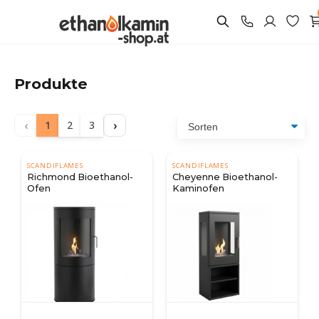
Produkte
‹
›
1
2
3
SCANDIFLAMES
SCANDIFLAMES
Richmond Bioethanol-
Cheyenne Bioethanol-
Ofen
Kaminofen