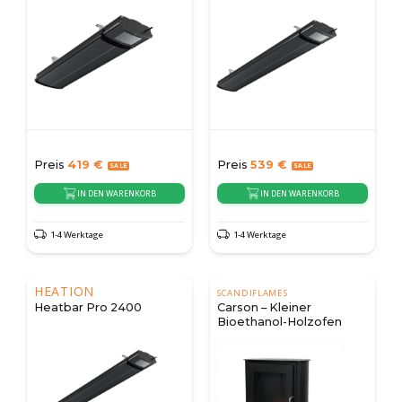
Preis
419
€
Preis
539
€
IN DEN WARENKORB
IN DEN WARENKORB
1-4 Werktage
1-4 Werktage
HEATION
SCANDIFLAMES
Heatbar Pro 2400
Carson – Kleiner
Bioethanol-Holzofen