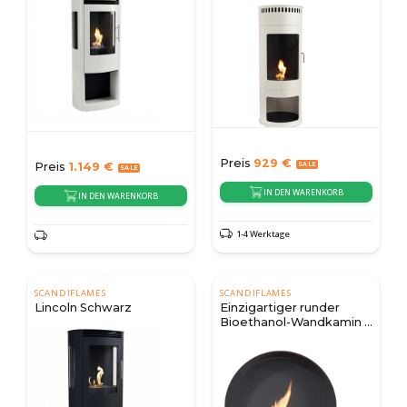
Preis
929
€
Preis
1.149
€
IN DEN WARENKORB
IN DEN WARENKORB
1-4 Werktage
SCANDIFLAMES
SCANDIFLAMES
Lincoln Schwarz
Einzigartiger runder
Bioethanol-Wandkamin -
Schwarz