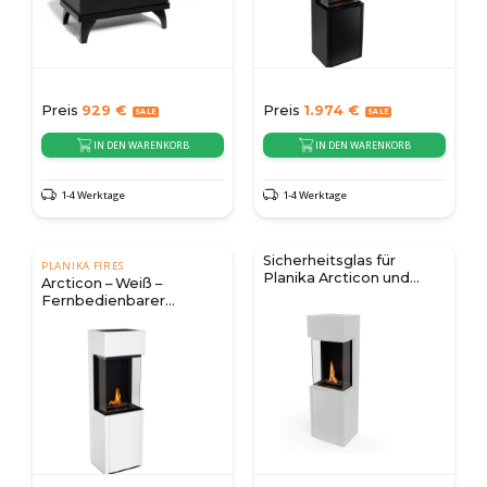
Preis
929
€
Preis
1.974
€
IN DEN WARENKORB
IN DEN WARENKORB
1-4 Werktage
1-4 Werktage
Sicherheitsglas für
PLANIKA FIRES
Planika Arcticon und
Arcticon – Weiß –
Polaris
Fernbedienbarer
Bioethanol-Kamin