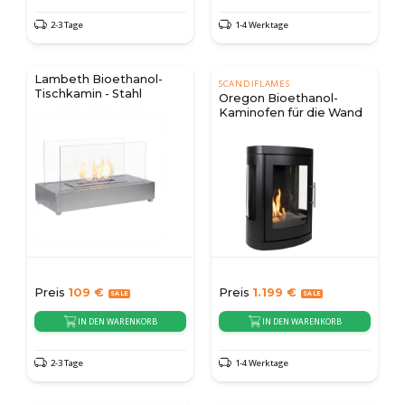
2-3 Tage
1-4 Werktage
Lambeth Bioethanol-
SCANDIFLAMES
Tischkamin - Stahl
Oregon Bioethanol-
Kaminofen für die Wand
Preis
109
€
Preis
1.199
€
IN DEN WARENKORB
IN DEN WARENKORB
2-3 Tage
1-4 Werktage