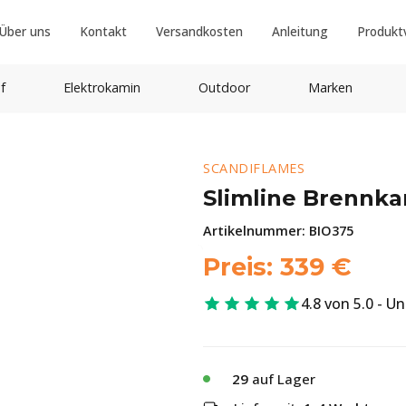
Über uns
Kontakt
Versandkosten
Anleitung
Produkt
f
Elektrokamin
Outdoor
Marken
SCANDIFLAMES
Slimline Brennk
Artikelnummer:
BIO375
Preis:
339
€
4.8 von 5.0 - U
29
auf Lager