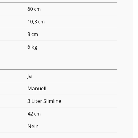
60 cm
10,3 cm
8 cm
6 kg
Ja
Manuell
3 Liter Slimline
42 cm
Nein