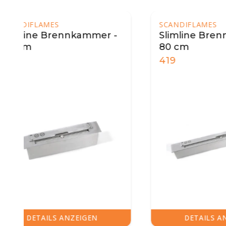
SCANDIFLAMES
ICON F
Slimline Brennkammer -
Icon 
80 cm
1.254
419
DETAILS ANZEIGEN