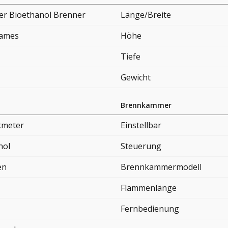
er Bioethanol Brenner
Länge/Breite
lames
Höhe
Tiefe
Gewicht
Brennkammer
kmeter
Einstellbar
nol
Steuerung
en
Brennkammermodell
Flammenlänge
Fernbedienung