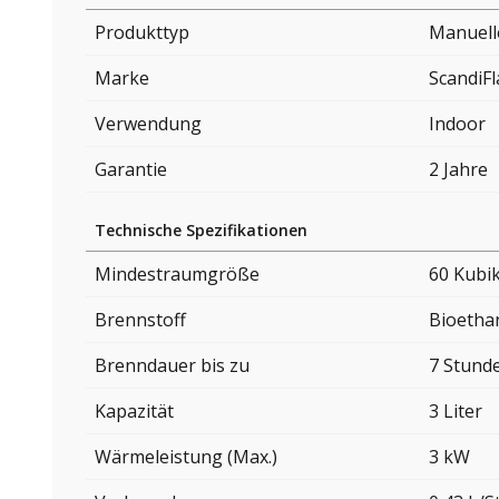
Produkttyp
Manuell
Marke
ScandiF
Verwendung
Indoor
Garantie
2 Jahre
Technische Spezifikationen
Mindestraumgröße
60 Kubi
Brennstoff
Bioetha
Brenndauer bis zu
7 Stund
Kapazität
3 Liter
Wärmeleistung (Max.)
3 kW