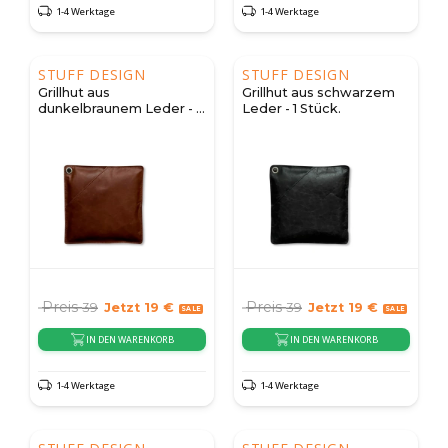
1-4 Werktage
1-4 Werktage
STUFF DESIGN
STUFF DESIGN
Grillhut aus
Grillhut aus schwarzem
dunkelbraunem Leder - 1
Leder - 1 Stück.
Stück.
Preis
Preis
39
Jetzt
19
€
39
Jetzt
19
€
IN DEN WARENKORB
IN DEN WARENKORB
1-4 Werktage
1-4 Werktage