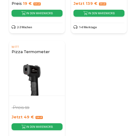
Preis
19
€
Jetzt
139
€
IN DEN WARENKORB
IN DEN WARENKORB
2-3 Wochen
1-4 Werktage
WITT
Pizza Termometer
Preis
59
Jetzt
49
€
IN DEN WARENKORB