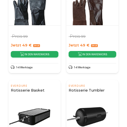
Preis
Preis
99
99
Jetzt
49
€
Jetzt
49
€
IN DEN WARENKORB
IN DEN WARENKORB
1-4 Werktage
1-4 Werktage
EVERDURE
EVERDURE
Rotisserie Basket
Rotisserie Tumbler