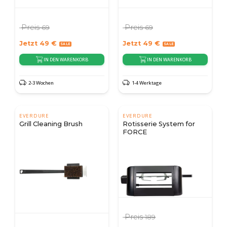
Preis
Preis
69
69
Jetzt
49
€
Jetzt
49
€
IN DEN WARENKORB
IN DEN WARENKORB
2-3 Wochen
1-4 Werktage
EVERDURE
EVERDURE
Grill Cleaning Brush
Rotisserie System for
FORCE
Preis
189