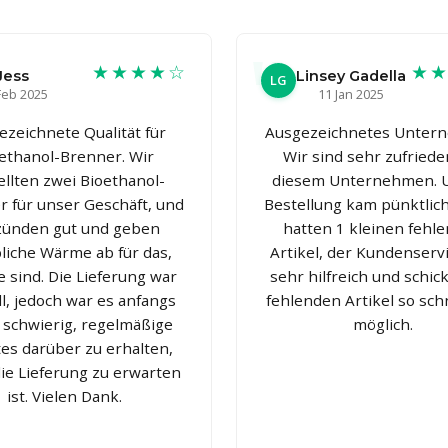
★★★★☆
★
Jess
Linsey Gadella
LG
Feb 2025
11 Jan 2025
ezeichnete Qualität für
Ausgezeichnetes Unter
ethanol-Brenner. Wir
Wir sind sehr zufriede
ellten zwei Bioethanol-
diesem Unternehmen. 
 für unser Geschäft, und
Bestellung kam pünktlich
 zünden gut und geben
hatten 1 kleinen fehl
liche Wärme ab für das,
Artikel, der Kundenserv
e sind. Die Lieferung war
sehr hilfreich und schic
l, jedoch war es anfangs
fehlenden Artikel so sch
 schwierig, regelmäßige
möglich.
es darüber zu erhalten,
ie Lieferung zu erwarten
ist. Vielen Dank.