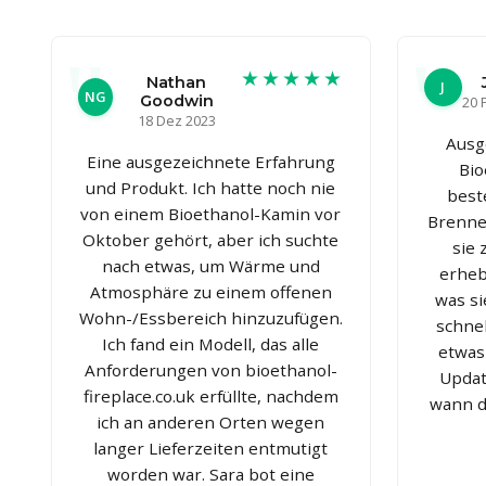
★★★★★
Nathan
J
NG
Goodwin
20 
18 Dez 2023
Ausg
Eine ausgezeichnete Erfahrung
Bio
und Produkt. Ich hatte noch nie
best
von einem Bioethanol-Kamin vor
Brenner
Oktober gehört, aber ich suchte
sie
nach etwas, um Wärme und
erheb
Atmosphäre zu einem offenen
was si
Wohn-/Essbereich hinzuzufügen.
schnel
Ich fand ein Modell, das alle
etwas
Anforderungen von bioethanol-
Updat
fireplace.co.uk erfüllte, nachdem
wann d
ich an anderen Orten wegen
langer Lieferzeiten entmutigt
worden war. Sara bot eine