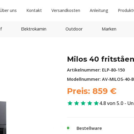
Über uns
Kontakt
Versandkosten
Anleitung
Produkt
f
Elektrokamin
Outdoor
Marken
Milos 40 fritståe
Artikelnummer:
ELP-80-150
Modellnummer: AV-MILOS-40-BL 
Preis:
859
€
4.8 von 5.0 - U
Bestellware