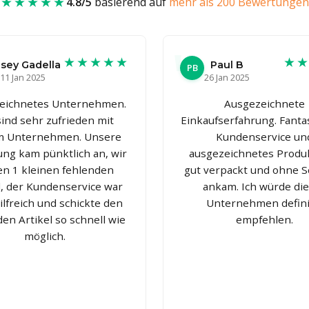
★★★★★
4.8/5
basierend auf
mehr als 200 Bewertungen
★★★★★
★
nsey Gadella
Paul B
PB
11 Jan 2025
26 Jan 2025
eichnetes Unternehmen.
Ausgezeichnete
sind sehr zufrieden mit
Einkaufserfahrung. Fanta
m Unternehmen. Unsere
Kundenservice un
ung kam pünktlich an, wir
ausgezeichnetes Produk
en 1 kleinen fehlenden
gut verpackt und ohne 
l, der Kundenservice war
ankam. Ich würde di
ilfreich und schickte den
Unternehmen defini
en Artikel so schnell wie
empfehlen.
möglich.