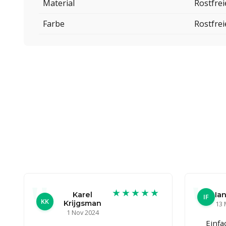
Material
Rostfrei
Farbe
Rostfrei
★★★★★
Karel
Ian
IF
KK
Krijgsman
13 
1 Nov 2024
Einfa