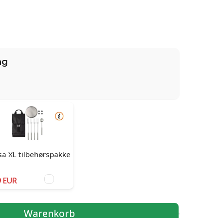
ng
a XL tilbehørspakke
 EUR
Warenkorb