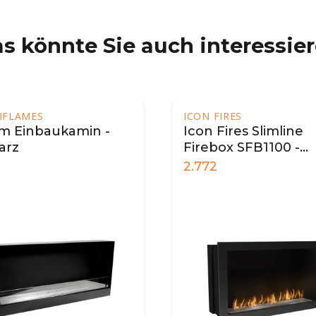
s könnte Sie auch interessie
IFLAMES
ICON FIRES
m Einbaukamin -
Icon Fires Slimline
arz
Firebox SFB1100 -
Schwarz
2.772