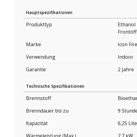
Hauptspezifikationen
Produkttyp
Ethanol
Frontöf
Marke
Icon Fir
Verwendung
Indoor
Garantie
2 Jahre
Technische Spezifikationen
Brennstoff
Bioetha
Brenndauer bis zu
9 Stund
Kapazität
6,25 Lite
Wärmeleistung (Max.)
7,7 kW