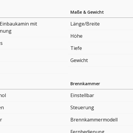
Maße & Gewicht
 Einbaukamin mit
Länge/Breite
fnung
Höhe
es
Tiefe
Gewicht
Brennkammer
nol
Einstellbar
en
Steuerung
r
Brennkammermodell
Fernbedienung