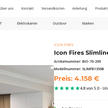
Über uns
Kontakt
Versandkosten
Anleitung
Produkt
f
Elektrokamin
Outdoor
Marken
ICON FIRES
Icon Fires Slimli
Artikelnummer:
BIO-70-209
Modellnummer: SLIMFB1350B
Preis:
4.158
€
4.8 von 5.0 - U