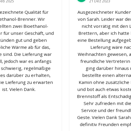
Feb 2025
21 Dez 2023
ezeichnete Qualität für
Ausgezeichneter Kunden
ethanol-Brenner. Wir
von Sarah. Leider war de
ellten zwei Bioethanol-
nicht vorrätig mit den 
 für unser Geschäft, und
Brettern, aber ich hatte
 zünden gut und geben
eine Bestellung aufgegeb
liche Wärme ab für das,
Lieferung wäre na
e sind. Die Lieferung war
Weihnachten gewesen, a
l, jedoch war es anfangs
freundliche Vertreterin
 schwierig, regelmäßige
ging darüber hinaus
es darüber zu erhalten,
bestellte einen altern
ie Lieferung zu erwarten
Kamin ohne zusätzliche
ist. Vielen Dank.
und bot auch etwas kost
Brennstoff als Entschädi
Sehr zufrieden mit d
Service und der freund
Geste. Vielen Dank Sara
definitiv Freunden emp