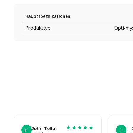
Hauptspezifikationen
Produkttyp
Opti-mys
★★★★★
John Teller
JT
J