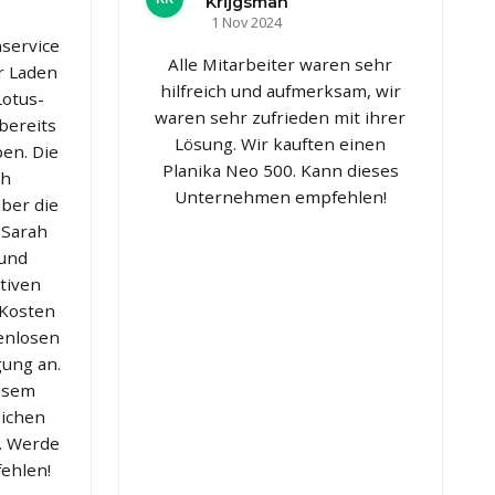
Krijgsman
1 Nov 2024
service
Alle Mitarbeiter waren sehr
r Laden
hilfreich und aufmerksam, wir
Lotus-
waren sehr zufrieden mit ihrer
 bereits
Lösung. Wir kauften einen
en. Die
Planika Neo 500. Kann dieses
ch
Unternehmen empfehlen!
ber die
 Sarah
 und
ativen
 Kosten
enlosen
gung an.
iesem
lichen
h. Werde
fehlen!