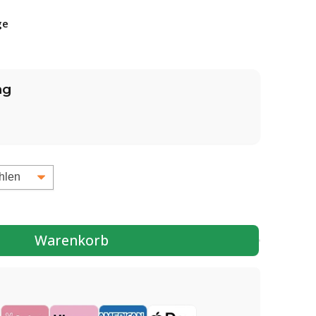
ge
ng
Warenkorb