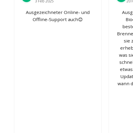
3 Feb 2025
20 
Ausgezeichneter Online- und
Ausg
Offline-Support auch😊
Bio
best
Brenner
sie
erheb
was si
schnel
etwas
Updat
wann d