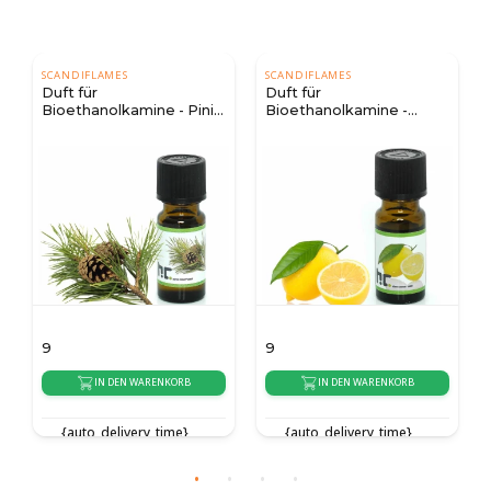
SCANDIFLAMES
SCANDIFLAMES
Duft für
Duft für
Bioethanolkamine - Pinie
Bioethanolkamine -
10 ml.
Zitrone 10 ml.
9
9
9
IN DEN WARENKORB
IN DEN WARENKORB
{auto_delivery_time}
{auto_delivery_time}
{