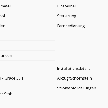
kmeter
Einstellbar
nol
Steuerung
den
Fernbedienung
Stunden
Installationsdetails
l - Grade 304
Abzug/Schornstein
Stromanforderungen
er Stahl