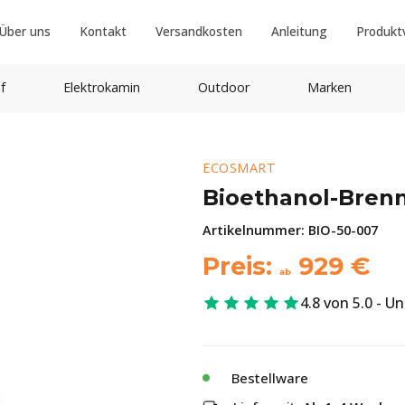
Über uns
Kontakt
Versandkosten
Anleitung
Produkt
f
Elektrokamin
Outdoor
Marken
ECOSMART
Bioethanol-Bren
Artikelnummer:
BIO-50-007
Preis:
929
€
ab
4.8 von 5.0 - U
Bestellware