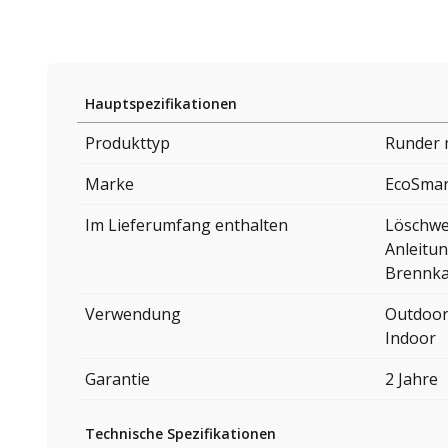
Hauptspezifikationen
Produkttyp
Runder 
Marke
EcoSmar
Im Lieferumfang enthalten
Löschw
Anleitu
Brennk
Verwendung
Outdoo
Indoor
Garantie
2 Jahre
Technische Spezifikationen