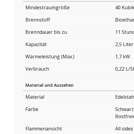
Mindestraumgröße
40 Kubi
Brennstoff
Bioetha
Brenndauer bis zu
11 Stun
Kapazität
2,5 Liter
Wärmeleistung (Max.)
1,7 kW
Verbrauch
0,22 L/
Material und Aussehen
Material
Edelstah
Farbe
Schwarz
Rostfrei
Flammenansicht
All sides